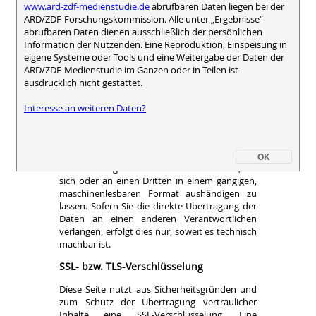
www.ard-zdf-medienstudie.de
abrufbaren Daten liegen bei der
zuständigen Aufsichtsbehörde zu. Die für uns
ARD/ZDF-Forschungskommission. Alle unter „Ergebnisse“
zuständige Aufsichtsbehörde ist:
abrufbaren Daten dienen ausschließlich der persönlichen
Information der Nutzenden. Eine Reproduktion, Einspeisung in
Der Rundfunkdatenschutzbeauftragte
eigene Systeme oder Tools und eine Weitergabe der Daten der
Stephan Schwarze
ARD/ZDF-Medienstudie im Ganzen oder in Teilen ist
Kantstraße 71-73, 04275 Leipzig
ausdrücklich nicht gestattet.
Beschwerdeformular der Aufsichtsbehörde
www.rundfunkdatenschutz.de
Interesse an weiteren Daten?
Recht auf Datenübertragbarkeit
Sie haben das Recht, Daten, die wir auf
Grundlage Ihrer Einwilligung oder in Erfüllung
OK
eines Vertrags automatisiert verarbeiten, an
sich oder an einen Dritten in einem gängigen,
maschinenlesbaren Format aushändigen zu
lassen. Sofern Sie die direkte Übertragung der
Daten an einen anderen Verantwortlichen
verlangen, erfolgt dies nur, soweit es technisch
machbar ist.
SSL- bzw. TLS-Verschlüsselung
Diese Seite nutzt aus Sicherheitsgründen und
zum Schutz der Übertragung vertraulicher
Inhalte eine SSL-Verschlüsselung. Eine